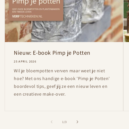
Nieuw: E-book Pimp je Potten
25 APRIL 2026
Wil je bloempotten verven maar weet je niet
hoe? Met ons handige e-book 'Pimp je Potten'
boordevol tips, geef jij ze een nieuw leven en
een creatieve make-over.
van
1
/
3