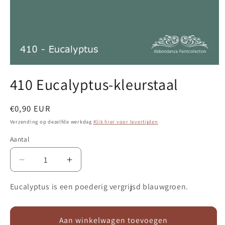
Media
1
410 Eucalyptus-kleurstaal
openen
in
modaal
Normale
€0,90 EUR
prijs
Verzending op dezelfde werkdag
Klik hier voor levertijden
Aantal
Aantal
Aantal
verlagen
verhogen
voor
voor
Eucalyptus is een poederig vergrijsd blauwgroen.
410
410
Eucalyptus-
Eucalyptus-
kleurstaal
kleurstaal
Aan winkelwagen toevoegen