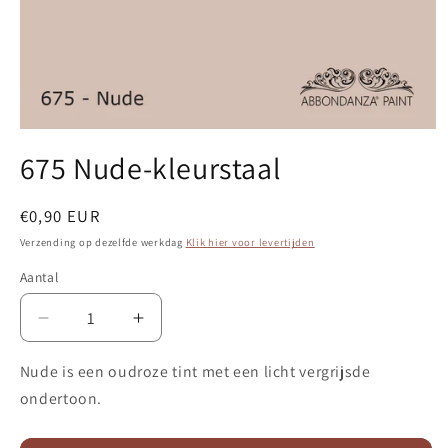
Media
1
675 Nude-kleurstaal
openen
in
modaal
Normale
€0,90 EUR
prijs
Verzending op dezelfde werkdag
Klik hier voor levertijden
Aantal
Aantal
Aantal
verlagen
verhogen
voor
voor
Nude is een oudroze tint met een licht vergrijsde
675
675
ondertoon.
Nude-
Nude-
kleurstaal
kleurstaal