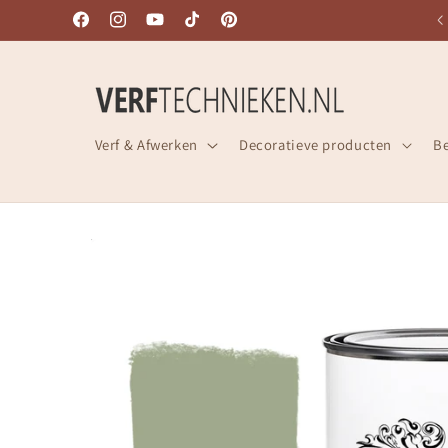
Meteen
SNELLE LEVERING UIT VOORRAAD!
naar de
Facebook
Instagram
YouTube
TikTok
Pinterest
content
Verf & Afwerken
Decoratieve producten
B
Ga direct naar
productinformatie