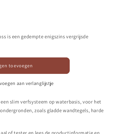
ss is een gedempte enigszins vergrijsde
gen toevoegen
voegen aan verlanglijstje
 een slim verfsysteem op waterbasis, voor het
e ondergronden, zoals gladde wandtegels, harde
taal of tester en lees de productinformatie en