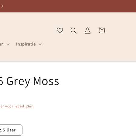
ZELFDE WERKDAG VERZONDEN
Inloggen
Winkelwagen
en
Inspiratie
16 Grey Moss
ier voor levertijden
2,5 liter