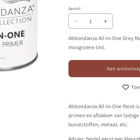
Aantal
Aantal
Aantal
verlagen
verhogen
voor
voor
Abbondanza All-in-One Grey Mo
All-
All-
mosgroene tint.
in-
in-
One
One
216
216
Aan winkelwa
Grey
Grey
Moss
Moss
Toe
Abbondanza All-in-One Paint is
primen en aflakken van lastig
kunststoffen, metaal, etc.
Advies: bestel eerst een kleurs