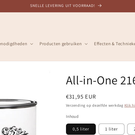
DESKUNDIG ADVIES, 30+ JAAR ERVARING
enodigdheden
Producten gebruiken
Effecten & Techniek
All-in-One 2
Normale
€31,95 EUR
prijs
Verzending op dezelfde werkdag
Klik h
Inhoud
0,5 liter
1 liter