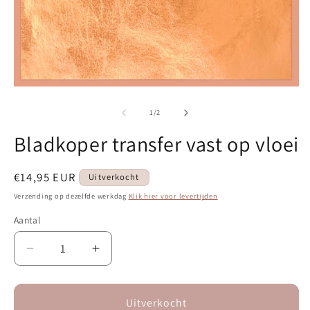
Media
M
1
2
openen
o
van
1
/
2
in
in
modaal
m
Bladkoper transfer vast op vloei
Normale
€14,95 EUR
Uitverkocht
prijs
Verzending op dezelfde werkdag
Klik hier voor levertijden
Aantal
Aantal
Aantal
verlagen
verhogen
voor
voor
Bladkoper
Bladkoper
Uitverkocht