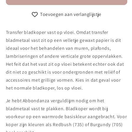
transfer
transfer
vast
vast
Toevoegen aan verlanglijstje
op
op
vloei
vloei
Transfer bladkoper vast op vloei. Omdat transfer
bladmetaal vast zit op een velletje gewaxt papier is dit
ideaal voor het behandelen van muren, plafonds,
lambriseringen of andere verticale grote oppervlakken.
Het feit dat het vast zit op vloei betekent echter ook dat
dit niet zo geschikt is voor ondergronden met reliëf of
accessoires met grillige vormen. Kies in dat geval voor
het normale bladkoper, los op vloei.
Je hebt Abbondanza verguldlijm nodig om het
bladmetaal vast te plakken. Bladkoper wordt bij
voorkeur op een warmrode basiskleur aangebracht. Voor
koper zijn kleuren als Redbush (735) of Burgundy (705)