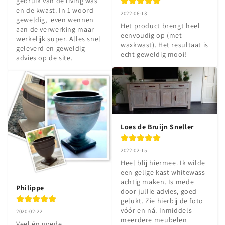
gebruik van de living was 
en de kwast. In 1 woord 
2022-06-13
geweldig,  even wennen 
Het product brengt heel 
aan de verwerking maar 
eenvoudig op (met 
werkelijk super. Alles snel 
waxkwast). Het resultaat is 
geleverd en geweldig 
echt geweldig mooi!
advies op de site.
Loes de Bruijn Sneller
2022-02-15
Heel blij hiermee. Ik wilde 
een gelige kast whitewass-
achtig maken. Is mede 
Philippe
door jullie advies, goed 
gelukt. Zie hierbij de foto 
vóór en ná. Inmiddels 
2020-02-22
meerdere meubelen 
Veel én goede 