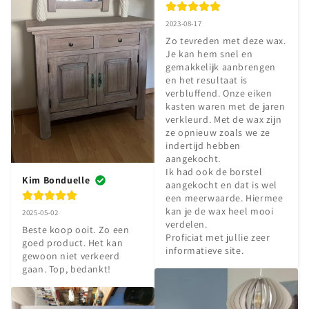
2023-08-17
Zo tevreden met deze wax. 
Je kan hem snel en 
gemakkelijk aanbrengen 
en het resultaat is 
verbluffend. Onze eiken 
kasten waren met de jaren 
verkleurd. Met de wax zijn 
ze opnieuw zoals we ze 
indertijd hebben 
aangekocht. 

Ik had ook de borstel 
Kim Bonduelle
aangekocht en dat is wel 
een meerwaarde. Hiermee 
kan je de wax heel mooi 
2025-05-02
verdelen.

Beste koop ooit. Zo een 
Proficiat met jullie zeer 
goed product. Het kan 
informatieve site.
gewoon niet verkeerd 
gaan. Top, bedankt!