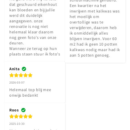
dat geschuurd eikenhout 
Een kwartier na het 
kan bloeden en bij jullie 
inwrijven met kalkwas was 
werd dit duidelijk 
het moeilijk om 
aangegeven. onze 
overtollige was te 
renovatie is nog niet 
verwijderen, daarom heb  
helemaal klaar daarom 
ik onmiddellijk alles 
nog geen foto's van onze 
blijven inwrijven. Voor 60 
deuren.

m2 had ik geen 10 potten 
Wanneer ze terug op hun 
kalkwas nodig maar had ik 
plaats staan stuur ik foto's
aan 5 potten genoeg.
Anita
2026-03-07
Helemaal top blij mee 
onwijs bedankt
Roos
2025-10-30