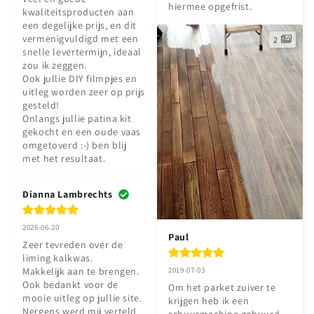
hiermee opgefrist.
kwaliteitsproducten aan 
een degelijke prijs, en dit 
vermenigvuldigd met een 
2
snelle levertermijn, ideaal 
zou ik zeggen.

Ook jullie DIY filmpjes en 
uitleg worden zeer op prijs 
gesteld!

Onlangs jullie patina kit 
gekocht en een oude vaas 
omgetoverd :-) ben blij 
met het resultaat.
Dianna Lambrechts
2026-06-20
Paul
Zeer tevreden over de 
liming kalkwas.

2019-07-03
Makkelijk aan te brengen.

Ook bedankt voor de 
Om het parket zuiver te 
mooie uitleg op jullie site.

krijgen heb ik een 
Nergens werd mij verteld 
schuurmachine gehuurd. 