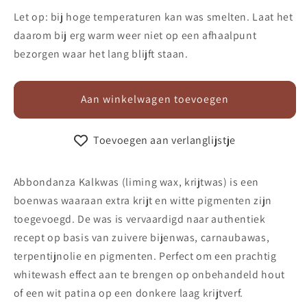
verlagen
verhogen
voor
voor
Let op: bij hoge temperaturen kan was smelten. Laat het
Kalkwas
Kalkwas
daarom bij erg warm weer niet op een afhaalpunt
-
-
bezorgen waar het lang blijft staan.
Liming
Liming
Wax
Wax
Aan winkelwagen toevoegen
Toevoegen aan verlanglijstje
Abbondanza Kalkwas (liming wax, krijtwas) is een
boenwas waaraan extra krijt en witte pigmenten zijn
toegevoegd. De was is vervaardigd naar authentiek
recept op basis van zuivere bijenwas, carnaubawas,
terpentijnolie en pigmenten. Perfect om een prachtig
whitewash effect aan te brengen op onbehandeld hout
of een wit patina op een donkere laag krijtverf.