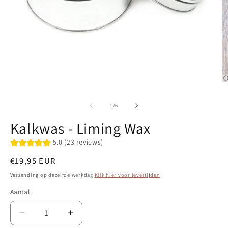
Media
1
M
openen
2
in
o
van
1
/
6
modaal
in
m
Kalkwas - Liming Wax
5.0 (23 reviews)
Normale
€19,95 EUR
prijs
Verzending op dezelfde werkdag
Klik hier voor levertijden
Aantal
Aantal
Aantal