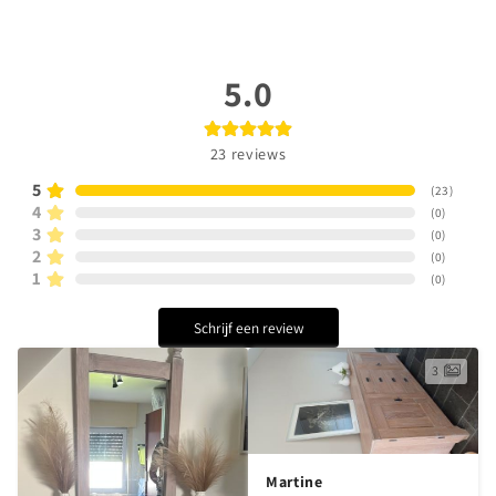
5.0
23
reviews
5
(
23
)
4
(
0
)
3
(
0
)
2
(
0
)
1
(
0
)
Schrijf een review
3
Martine