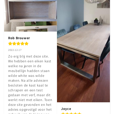
Rob Brouwer
2022-12-17
Zo erg blij met deze site. 
We hebben een eiken kast 
welke na jaren in de 
meubellijn hadden staan 
wilde white was wilde 
maken. Na alle adviezen 
besloten de kast kaal te 
schrapen en een test 
gedaan met verf, maar dit 
werkt niet met eiken. Toen 
deze site gevonden en het 
Joyce
advies opgevolgd voor het 