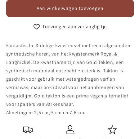
voor
voor
Gold
Gold
Aan winkelwagen toevoegen
Taklon
Taklon
kwastenset
kwastenset
Toevoegen aan verlanglijstje
3-
3-
delig
delig
recht
recht
Fantastische 3-delige kwastenset met recht afgesneden
synthetische haren, van het kwastenmerk Royal &
Langnickel. De kwastharen zijn van Gold Taklon, een
synthetisch materiaal dat zacht en sterk is. Taklon is
geschikt voor gebruik met watergedragen verf en
verniswas, maar ook ideaal voor het aanbrengen van
verguldlijm. Gold taklon is een prima vegan alternatief
voor spalters van varkenshaar.
Afmetingen: 2,5 cm, 5 cm en 7,6 cm.