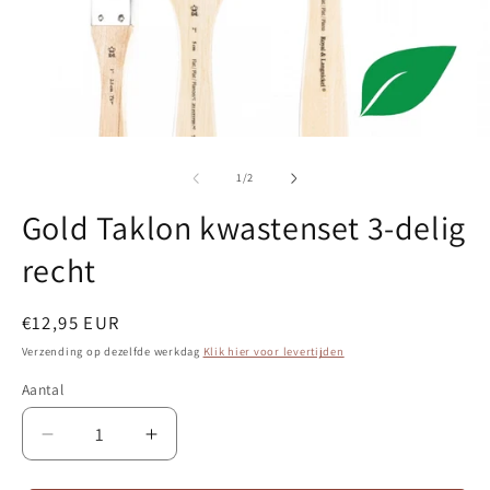
Media
M
1
2
openen
o
van
1
/
2
in
in
modaal
m
Gold Taklon kwastenset 3-delig
recht
Normale
€12,95 EUR
prijs
Verzending op dezelfde werkdag
Klik hier voor levertijden
Aantal
Aantal
Aantal
verlagen
verhogen