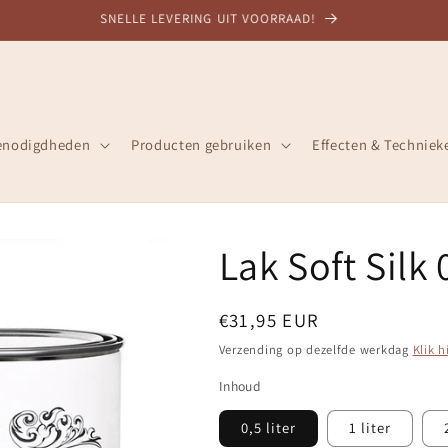
DESKUNDIG ADVIES, 30+ JAAR ERVARING
enodigdheden
Producten gebruiken
Effecten & Techniek
Lak Soft Silk
Normale
€31,95 EUR
prijs
Verzending op dezelfde werkdag
Klik h
Inhoud
0,5 liter
1 liter