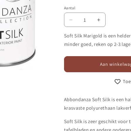
Aantal
Aantal
Aantal
verlagen
verhogen
voor
voor
Soft Silk Marigold is een held
Lak
Lak
minder goed, reken op 2-3 lage
Soft
Soft
Silk
Silk
072
072
Aan winkelwa
Marigold
Marigold
Toe
Abbondanza Soft Silk is een h
krasvaste polyurethaan lakver
Soft Silk is zeer geschikt voor
tafelbladen en andere ondergr