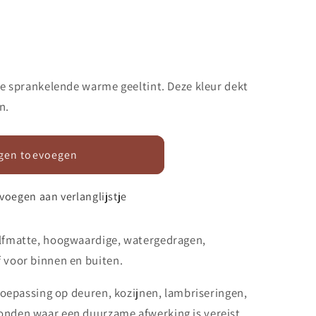
ere sprankelende warme geeltint. Deze kleur dekt
n.
gen toevoegen
voegen aan verlanglijstje
alfmatte, hoogwaardige, watergedragen,
f voor binnen en buiten.
 toepassing op deuren, kozijnen, lambriseringen,
onden waar een duurzame afwerking is vereist.