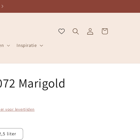
ZELFDE WERKDAG VERZONDEN
Inloggen
Winkelwagen
en
Inspiratie
 072 Marigold
ier voor levertijden
2,5 liter