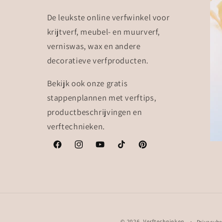
De leukste online verfwinkel voor
krijtverf, meubel- en muurverf,
verniswas, wax en andere
decoratieve verfproducten.
Bekijk ook onze gratis
stappenplannen met verftips,
productbeschrijvingen en
verftechnieken.
Facebook
Instagram
YouTube
TikTok
Pinterest
© 2026,
Verftechnieken
Privacybe