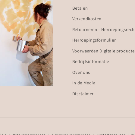
Betalen
Verzendkosten
Retourneren - Herroepingsrech
Herroepingsformulier
Voorwaarden Digitale product
Bedrijfsinformatie
Over ons
In de Media
Disclaimer
leid
Retourvoorwaarden
Algemene voorwaarden
Contactgegevens
We