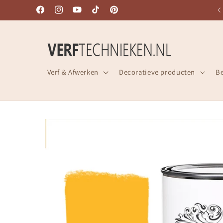
Meteen
SNELLE LEVERING UIT VOORRAAD!
naar de
Facebook
Instagram
YouTube
TikTok
Pinterest
content
Verf & Afwerken
Decoratieve producten
B
Ga direct naar
productinformatie