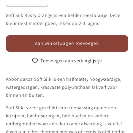
Aantal
Aantal
verlagen
verhogen
voor
voor
Soft Silk Rusty Orange is een helder roestoranje. Deze
Lak
Lak
kleur dekt minder goed, reken op 2-3 lagen.
Soft
Soft
Silk
Silk
755
755
Aan winkelwagen toevoegen
Rusty
Rusty
Orange
Orange
Toevoegen aan verlanglijstje
Abbondanza Soft Silk is een halfmatte, hoogwaardige,
watergedragen, krasvaste polyurethaan lakverf voor
binnen en buiten.
Soft Silk is zeer geschikt voor toepassing op deuren,
kozijnen, lambriseringen, tafelbladen en andere
ondergronden waar een duurzame afwerking is vereist.
Afwerken of beschermen met was of vernis is niet nodig.