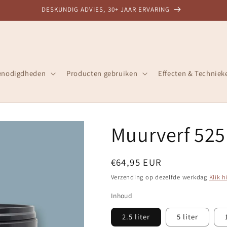
DESKUNDIG ADVIES, 30+ JAAR ERVARING
enodigdheden
Producten gebruiken
Effecten & Techniek
Muurverf 525
Normale
€64,95 EUR
prijs
Verzending op dezelfde werkdag
Klik h
Inhoud
2.5 liter
5 liter