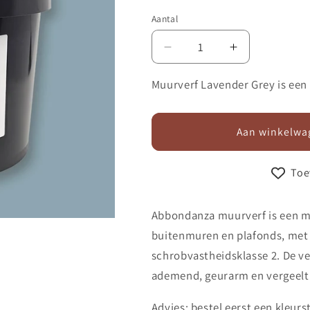
Aantal
Aantal
Aantal
verlagen
verhogen
voor
voor
Muurverf Lavender Grey is een
Muurverf
Muurverf
525
525
Lavender
Lavender
Aan winkelwa
Grey
Grey
Toe
Abbondanza muurverf is een m
buitenmuren en plafonds, met 
schrobvastheidsklasse 2. De ver
ademend, geurarm en vergeelt 
Advies: bestel eerst een kleurst