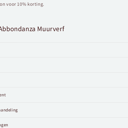
bon voor 10% korting.
s Abbondanza Muurverf
ent
handeling
ngen