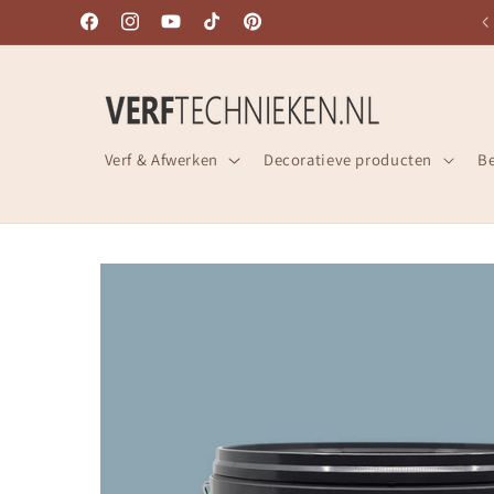
Meteen
SNELLE LEVERING UIT VOORRAAD!
naar de
Facebook
Instagram
YouTube
TikTok
Pinterest
content
Verf & Afwerken
Decoratieve producten
B
Ga direct naar
productinformatie