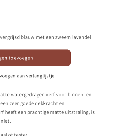
 vergrijsd blauw met een zweem lavendel.
gen toevoegen
voegen aan verlanglijstje
atte watergedragen verf voor
binnen- en
een zeer goede dekkracht en
f heeft een prachtige matte uitstraling, is
niet.
aal of tester.