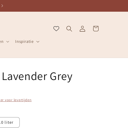
ZELFDE WERKDAG VERZONDEN
Inloggen
Winkelwagen
en
Inspiratie
 Lavender Grey
ier voor levertijden
10 liter