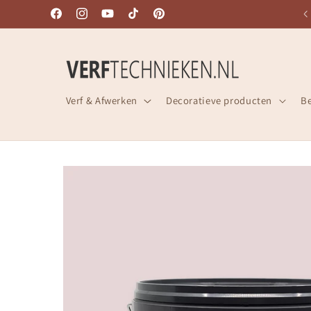
Meteen
SNELLE LEVERING UIT VOORRAAD!
naar de
Facebook
Instagram
YouTube
TikTok
Pinterest
content
Verf & Afwerken
Decoratieve producten
B
Ga direct naar
productinformatie