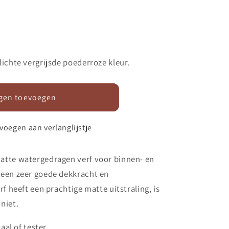
ichte vergrijsde poederroze kleur.
gen toevoegen
voegen aan verlanglijstje
atte watergedragen verf voor
binnen- en
een zeer goede dekkracht en
f heeft een prachtige matte uitstraling, is
niet.
aal of tester.