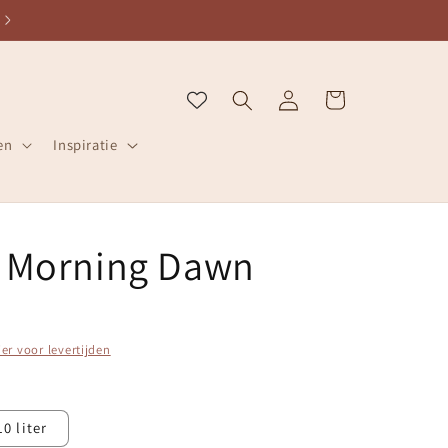
ZELFDE WERKDAG VERZONDEN
Inloggen
Winkelwagen
en
Inspiratie
5 Morning Dawn
ier voor levertijden
10 liter