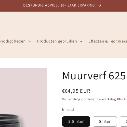
DESKUNDIG ADVIES, 30+ JAAR ERVARING
enodigdheden
Producten gebruiken
Effecten & Techniek
Muurverf 62
Normale
€64,95 EUR
prijs
Verzending op dezelfde werkdag
Klik h
Inhoud
2.5 liter
5 liter