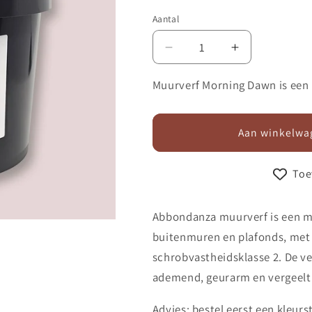
Aantal
Aantal
Aantal
verlagen
verhogen
voor
voor
Muurverf Morning Dawn is een l
Muurverf
Muurverf
625
625
Morning
Morning
Aan winkelwa
Dawn
Dawn
Toe
Abbondanza muurverf is een m
buitenmuren en plafonds, met 
schrobvastheidsklasse 2. De ver
ademend, geurarm en vergeelt 
Advies: bestel eerst een kleurst