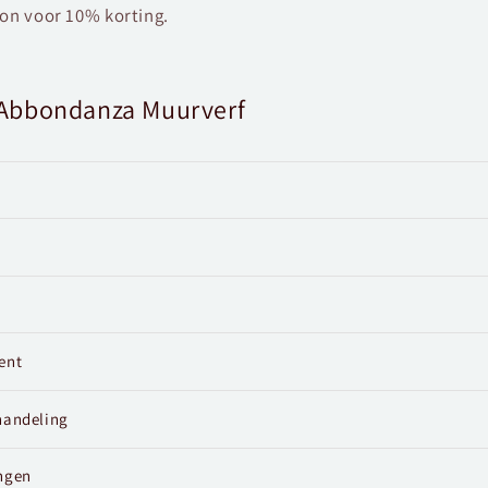
bon voor 10% korting.
s Abbondanza Muurverf
ent
handeling
ngen