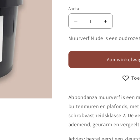
Aantal
Aantal
Aantal
verlagen
verhogen
voor
voor
Muurverf Nude is een oudroze t
Muurverf
Muurverf
675
675
Nude
Nude
Aan winkelwa
Toe
Abbondanza muurverf is een m
buitenmuren en plafonds, met 
schrobvastheidsklasse 2. De ver
ademend, geurarm en vergeelt 
Advies: bestel eerst een kleurst