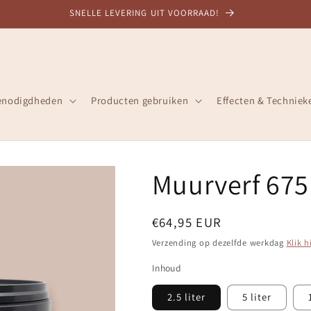
DESKUNDIG ADVIES, 30+ JAAR ERVARING
enodigdheden
Producten gebruiken
Effecten & Techniek
Muurverf 67
Normale
€64,95 EUR
prijs
Verzending op dezelfde werkdag
Klik h
Inhoud
2.5 liter
5 liter