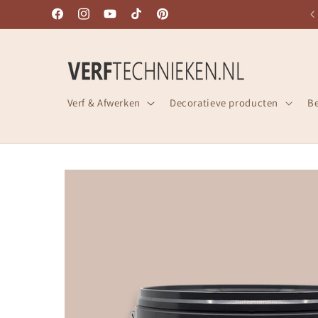
Meteen
naar de
Facebook
Instagram
YouTube
TikTok
Pinterest
content
Verf & Afwerken
Decoratieve producten
B
Ga direct naar
productinformatie