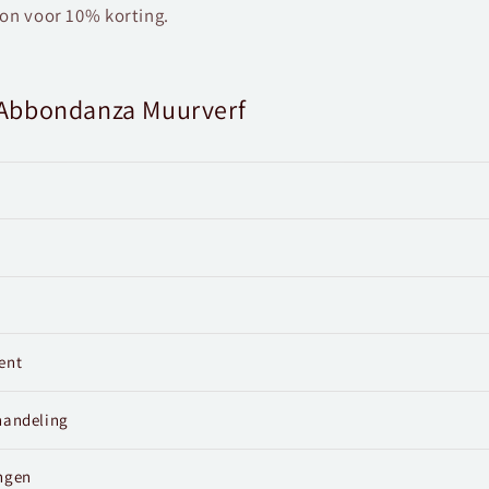
bon voor 10% korting.
s Abbondanza Muurverf
ent
handeling
ngen