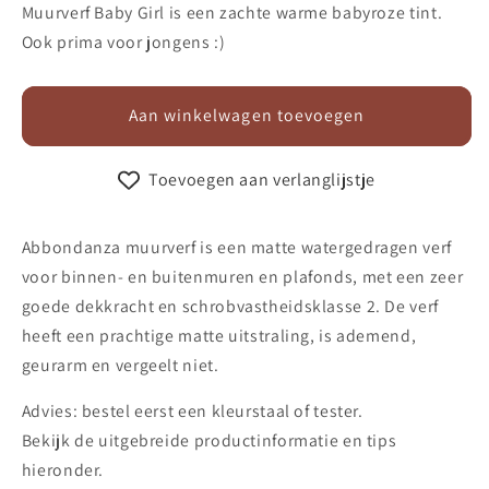
voor
voor
Muurverf Baby Girl is een zachte warme babyroze tint.
Muurverf
Muurverf
Ook prima voor jongens :)
750
750
Baby
Baby
Girl
Girl
Aan winkelwagen toevoegen
Toevoegen aan verlanglijstje
Abbondanza muurverf is een matte watergedragen verf
voor
binnen- en buitenmuren en plafonds, met een zeer
goede dekkracht en schrobvastheidsklasse 2. De verf
heeft een prachtige matte uitstraling, is ademend,
geurarm en vergeelt niet.
Advies: bestel eerst een kleurstaal of tester.
Bekijk de uitgebreide productinformatie en tips
hieronder.