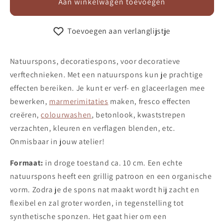
Natuurspons
Natuurspons
Aan winkelwagen toevoegen
medium
medium
Toevoegen aan verlanglijstje
Natuurspons, decoratiespons, voor decoratieve
verftechnieken. Met een natuurspons kun je prachtige
effecten bereiken. Je kunt er verf- en glaceerlagen mee
bewerken,
marmerimitaties
maken, fresco effecten
creëren,
colourwashen
, betonlook, kwaststrepen
verzachten, kleuren en verflagen blenden, etc.
Onmisbaar in jouw atelier!
Formaat:
in droge toestand ca. 10 cm. Een echte
natuurspons heeft een grillig patroon en een organische
vorm. Zodra je de spons nat maakt wordt hij zacht en
flexibel en zal groter worden, in tegenstelling tot
synthetische sponzen. Het gaat hier om een