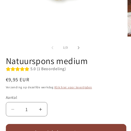
Media
M
1
2
openen
o
van
1
/
3
in
in
modaal
m
Natuurspons medium
5.0 (1 Beoordeling)
Normale
€9,95 EUR
prijs
Verzending op dezelfde werkdag
Klik hier voor levertijden
Aantal
Aantal
Aantal
verlagen
verhogen
voor
voor