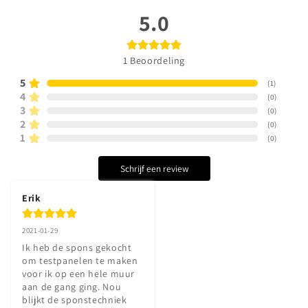
5.0
1
Beoordeling
5
(
1
)
4
(
0
)
3
(
0
)
2
(
0
)
1
(
0
)
Schrijf een review
Erik
2021-01-29
Ik heb de spons gekocht 
om testpanelen te maken 
voor ik op een hele muur 
aan de gang ging. Nou 
blijkt de sponstechniek 