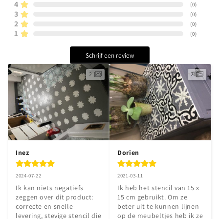
4
(
0
)
3
(
0
)
2
(
0
)
1
(
0
)
Schrijf een review
2
2
Inez
Dorien
2024-07-22
2021-03-11
Ik kan niets negatiefs 
Ik heb het stencil van 15 x 
zeggen over dit product: 
15 cm gebruikt. Om ze 
correcte en snelle 
beter uit te kunnen lijnen 
levering, stevige stencil die 
op de meubeltjes heb ik ze 