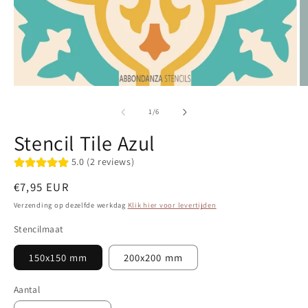
Media
M
1
2
openen
o
van
1
/
6
in
in
modaal
m
Stencil Tile Azul
5.0 (2 reviews)
Normale
€7,95 EUR
prijs
Verzending op dezelfde werkdag
Klik hier voor levertijden
Stencilmaat
150x150 mm
200x200 mm
Aantal