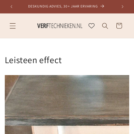
Meteen
DESKUNDIG ADVIES, 30+ JAAR ERVARING
naar de
content
Winkelwagen
Leisteen effect