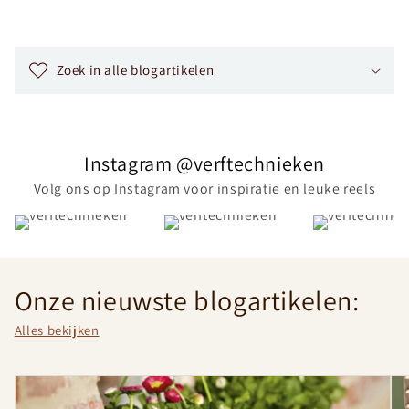
I
n
Zoek in alle blogartikelen
k
l
a
p
Instagram @verftechnieken
b
Volg ons op Instagram voor inspiratie en leuke reels
a
r
e
c
Onze nieuwste blogartikelen:
o
n
Alles bekijken
t
e
n