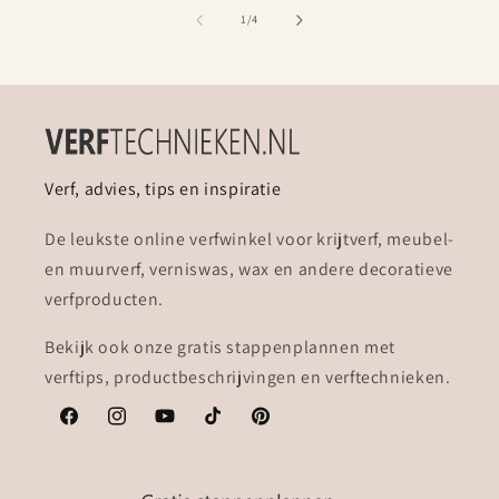
van
1
/
4
Verf, advies, tips en inspiratie
De leukste online verfwinkel voor krijtverf, meubel-
en muurverf, verniswas, wax en andere decoratieve
verfproducten.
Bekijk ook onze gratis stappenplannen met
verftips, productbeschrijvingen en verftechnieken.
Facebook
Instagram
YouTube
TikTok
Pinterest